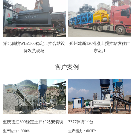
湖北仙桃WBZ300稳定土拌合站设
郑州建新120混凝土搅拌站发往广
备发货现场
东湛江
客户案例
重庆德江300稳定土拌和站安装调
3377体育平台
试成功
生产能力：300t/h
生产能力：600T/h