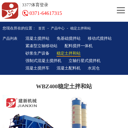
3377体育登录
0371-64617315
您现在所在的位置：
-
-
首页
产品中心
稳定土拌和站
产品列表
混凝土搅拌站
免基础搅拌站
移动式搅拌站
紧凑型立轴移动站
配料搅拌一体机
砂浆生产设备
稳定土拌和站
强制式混凝土搅拌机
立轴行星式搅拌机
混凝土搅拌车
混凝土配料机
水泥仓
WBZ400稳定土拌和站