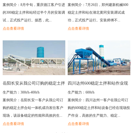
案例简介：8月中旬，重庆德江客户引进
案例简介：7月26日，郑州建新机械600
的300稳定土拌和站经过半个月的安装调
稳定土拌和站在湖北黄冈安装调试成
试，正式投产运行。据悉，此...
功，正式投产运行。安装师傅不...
点击查看详情
点击查看详情
岳阳长安从我公司订购的稳定土拌
四川达州600稳定土拌和站作业现
合站一体机投产
场
生产能力：300t/h-400t/h
生产能力：600t/h
案例简介：岳阳长安一客户从我公司订
案例简介：四川达州一客户在我公司订
购的稳定土拌合站一体机成功发往客户
购的600稳定土拌和站设备已经在现场投
现场，该设备稳定的性能和高效的生...
产作业，高效的生产能力、稳定...
点击查看详情
点击查看详情