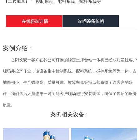
【主要配置】：
控制系统、配料系统、搅拌系统等
案例介绍：
岳阳长安一客户在我公司订购的稳定土拌合站一体机已经成功发往客户
现场并投产作业，该设备集中控制系统、配料系统、搅拌系统等为一体，占
地面积小、生产效率高、质量可靠、故障率低等特点都赢得了该客户的好
评，我们售后人员也第一时间到客户现场进行安装调试，确保了售后的服务
质量。
案例相关设备：