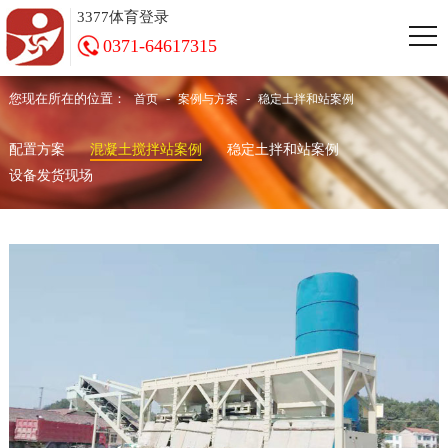
3377体育登录
0371-64617315
您现在所在的位置：
-
-
首页
案例与方案
稳定土拌和站案例
配置方案
混凝土搅拌站案例
稳定土拌和站案例
设备发货现场