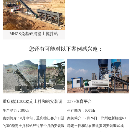
MHZS免基础混凝土搅拌站
您还有可能对以下案例感兴趣：
重庆德江300稳定土拌和站安装调
3377体育平台
试成功
生产能力：300t/h
生产能力：600T/h
案例简介：8月中旬，重庆德江客户引进
案例简介：7月26日，郑州建新机械600
的300稳定土拌和站经过半个月的安装调
稳定土拌和站在湖北黄冈安装调试成