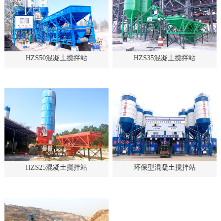
HZS50混凝土搅拌站
HZS35混凝土搅拌站
HZS25混凝土搅拌站
环保型混凝土搅拌站