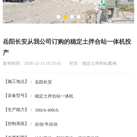
岳阳长安从我公司订购的稳定土拌合站一体机投
产
发布时间：2018-12-13 10:33:45 栏目：稳定土拌和站案例
【施工地点】：
岳阳长安
【设备型号】：
稳定土拌合站一体机
【生产能力】：
300t/h-400t/h
【控制系统】：
自动/半自动