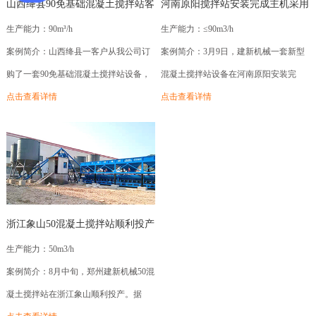
山西绛县90免基础混凝土搅拌站客
河南原阳搅拌站安装完成主机采用
户现场
建新1500立轴混凝土搅拌机
生产能力：90m³/h
生产能力：≤90m3/h
案例简介：山西绛县一客户从我公司订
案例简介：3月9日，建新机械一套新型
购了一套90免基础混凝土搅拌站设备，
混凝土搅拌站设备在河南原阳安装完
整套设备是该客户之前到我公司进...
点击查看详情
成，本套设备主机采用了新型的立轴...
点击查看详情
浙江象山50混凝土搅拌站顺利投产
生产能力：50m3/h
案例简介：8月中旬，郑州建新机械50混
凝土搅拌站在浙江象山顺利投产。据