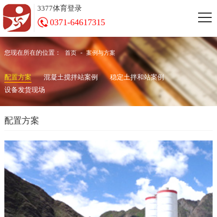
3377体育登录
0371-64617315
您现在所在的位置：
-
首页
案例与方案
配置方案
混凝土搅拌站案例
稳定土拌和站案例
设备发货现场
配置方案