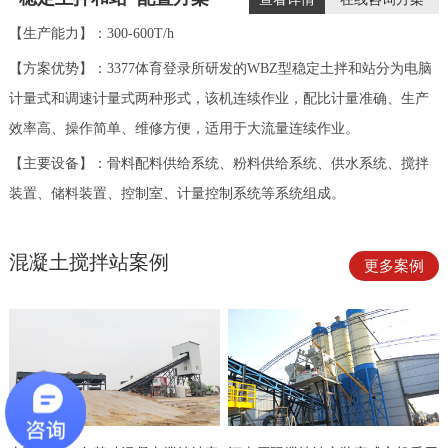
【生产能力】：300-600T/h
【方案优势】：3377体育登录所研发的WBZ型稳定土拌和站分为电脑
计量式和调速计量式两种形式，该机连续作业，配比计量准确、生产
效率高、操作简单、维修方便，适用于大流量连续作业。
【主要设备】：骨料配料供给系统、粉料供给系统、供水系统、搅拌
装置、储料装置、控制室、计量控制系统等系统组成。
混凝土搅拌站案例
更多案例