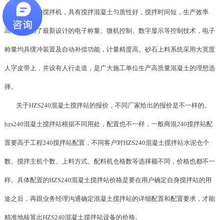
属于大型号的搅拌机，具有搅拌混凝土匀质性好，搅拌时间短，生产效率
高，它采用了最新设计的电子称量、微机控制、数字显示等控制技术，电子
称量均具缓冲装置及自动补偿功能，计量精度高。砂石上料系统采用大宽度
人字皮带上，并设有人行走道，是广大施工单位生产高质量混凝土的理想选
择。
关于HZS240混凝土搅拌站的报价，不同厂家给出的报价是不一样的。
hzs240混凝土搅拌站根据不同用处，配置也不一样，一般商混240搅拌站配
置要高于工程240搅拌站配置，不同客户对HZS240混凝土搅拌站水泥仓个
数、搅拌主机个数、上料方式、配料机仓格数等选择额不同，价格也都不一
样。具体配置的HZS240混凝土搅拌站价格是要在用户确定自身搅拌站的用
途之后，再跟业务经理沟通确定混凝土搅拌站的详细配置和配置要求，才能
精准地核算出HZS240混凝土搅拌站设备的价格。