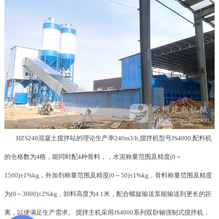
HZS240混凝土搅拌站的理论生产率240m3/h,搅拌机型号JS4000,配料机
的仓格数为4格，能同时配4种骨料，，水泥称量范围及精度(0～
1500)±1%kg，外加剂称量范围及精度(0～50)±1%kg，骨料称量范围及精度
为(0～3000)±2%kg，卸料高度为4.1米，配合螺旋输送泵能输送到更长的距
离，以便满足生产需求。 搅拌主机采用JS4000系列双卧轴强制式搅拌机，