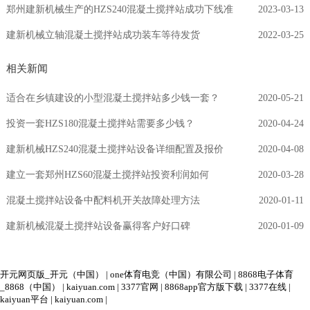
郑州建新机械生产的HZS240混凝土搅拌站成功下线准
2023-03-13
备发货
建新机械立轴混凝土搅拌站成功装车等待发货
2022-03-25
相关新闻
适合在乡镇建设的小型混凝土搅拌站多少钱一套？
2020-05-21
投资一套HZS180混凝土搅拌站需要多少钱？
2020-04-24
建新机械HZS240混凝土搅拌站设备详细配置及报价
2020-04-08
建立一套郑州HZS60混凝土搅拌站投资利润如何
2020-03-28
混凝土搅拌站设备中配料机开关故障处理方法
2020-01-11
建新机械混凝土搅拌站设备赢得客户好口碑
2020-01-09
开元网页版_开元（中国）
|
one体育电竞（中国）有限公司
|
8868电子体育
_8868（中国）
|
kaiyuan.com
|
3377官网
|
8868app官方版下载
|
3377在线
|
kaiyuan平台
|
kaiyuan.com
|