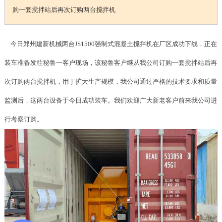
购一套搅拌站后再次订购两台搅拌机
今日郑州建新机械两台JS1500强制式混凝土搅拌机在厂区成功下线，正在
装车准备发往秘鲁一客户现场，该秘鲁客户继从我公司订购一套搅拌站后再
次订购两台搅拌机，用于扩大生产规模，我公司通过严格的技术要求和质量
监测后，这两台设备于今日成功装车。我们欢迎广大新老客户前来我公司进
行考察订购。